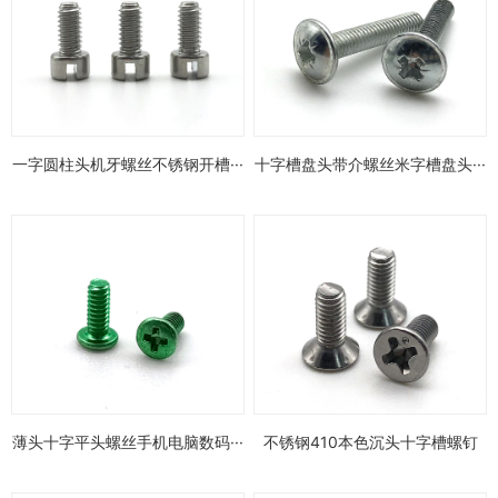
一字圆柱头机牙螺丝不锈钢开槽···
十字槽盘头带介螺丝米字槽盘头···
薄头十字平头螺丝手机电脑数码···
不锈钢410本色沉头十字槽螺钉