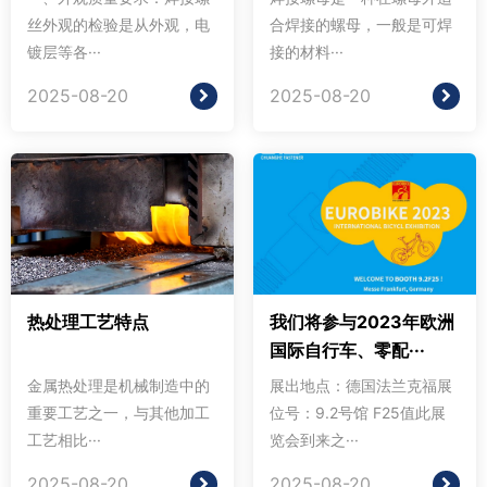
丝外观的检验是从外观，电
合焊接的螺母，一般是可焊
镀层等各···
接的材料···
2025-08-20
2025-08-20
热处理工艺特点
我们将参与2023年欧洲
国际自行车、零配···
金属热处理是机械制造中的
展出地点：德国法兰克福展
重要工艺之一，与其他加工
位号：9.2号馆 F25值此展
工艺相比···
览会到来之···
2025-08-20
2025-08-20