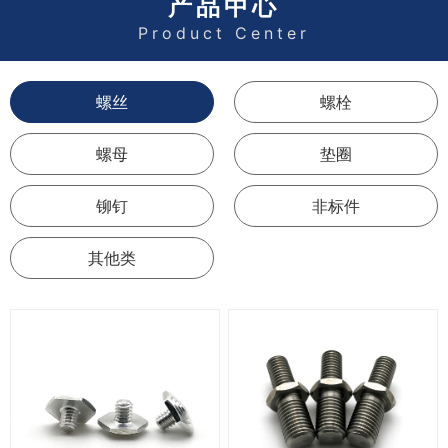
产品中心
Product Center
螺丝
螺栓
螺母
垫圈
铆钉
非标件
其他类