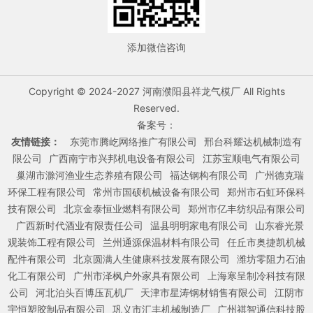
添加微信咨询
Copyright © 2024-2027 河南濮阳县祥龙气模厂 All Rights
Reserved.
备案号：
友情链接：
东莞市腾屹网络推广有限公司
邢台科耀达机械制造有
限公司
广西南宁市兴邦机电设备有限公司
江苏宝顺电气有限公司
巢湖市滁河渔业生态养殖有限公司
福达钢构有限公司
广州德克瑞
环保工程有限公司
常州市国硕机械设备有限公司
郑州市石虹环保科
技有限公司
北京金泰恒业燃料有限公司
郑州市亿丰纺织品有限公司
广西新时代酒业有限责任公司
温县明明家电有限公司
山东睿光景
观装饰工程有限公司
兰州通源保温材料有限公司
任丘市奥捷凯机械
配件有限公司
北京圆满人生健康科技发展有限公司
潍坊零阻力石油
化工有限公司
广州市泽枫户外家具有限公司
上海寒呈制冷科技有限
公司
河北泊头百博压瓦机厂
天津市星涛钢材销售有限公司
江阴市
宇恒塑胶制品有限公司
巩义市汇丰机械制造厂
广州祺智通信科技股